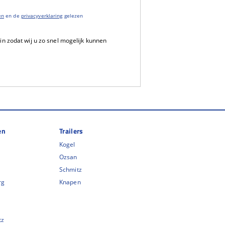
en
en de
privacyverklaring
gelezen
 in zodat wij u zo snel mogelijk kunnen
en
Trailers
Kogel
Ozsan
Schmitz
rg
Knapen
tz