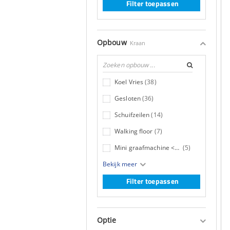
Filter toepassen
Opbouw
Kraan
Koel Vries
(38)
Gesloten
(36)
Schuifzeilen
(14)
Walking floor
(7)
Mini graafmachine <10t
(5)
Bekijk meer
Filter toepassen
Optie