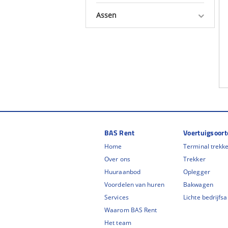
Assen
BAS Rent
Voertuigsoort
Home
Terminal trekk
Over ons
Trekker
Huuraanbod
Oplegger
Voordelen van huren
Bakwagen
Services
Lichte bedrijfs
Waarom BAS Rent
Het team