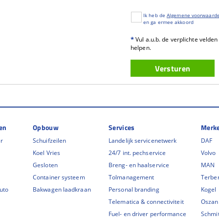
Ik heb de
Algemene voorwaard
en ga ermee akkoord
*
Vul a.u.b. de verplichte velden
helpen.
en
Opbouw
Services
Merk
er
Schuifzeilen
Landelijk servicenetwerk
DAF
Koel Vries
24/7 int. pechservice
Volvo
Gesloten
Breng- en haalservice
MAN
Container systeem
Tolmanagement
Terbe
auto
Bakwagen laadkraan
Personal branding
Kogel
Telematica & connectiviteit
Oszan
Fuel- en driver performance
Schmi