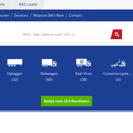
ans
BAS Lease
huren
Services
Waarom BAS Rent
Contact
Oplegger
Bakwagen
Koel Vries
Containersysteem
(32)
(60)
(38)
(3)
Bekijk onze
204
Resultaten