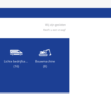
Wij zijn gesloten
Heeft u een vraag?
Lichte bedrijfsauto
Bouwmachine
(16)
(8)