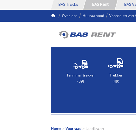
BAS Trucks
BAS Rent
BAS V
Over ons
Huuraanbod
Voordelen van 
Terminal trekker
Trekker
(39)
(49)
Home
>
Voorraad
>
Laadkraan