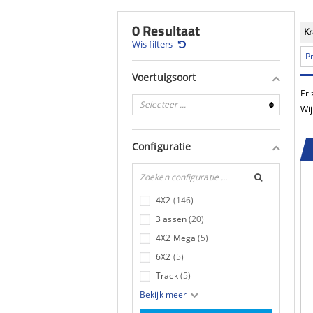
0 Resultaat
K
Wis filters
Pr
Voertuigsoort
Er 
Selecteer ...
Wij
Configuratie
4X2
(146)
3 assen
(20)
4X2 Mega
(5)
6X2
(5)
Track
(5)
Bekijk meer