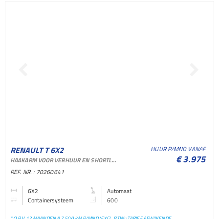
RENAULT T 6X2
HUUR P/MND VANAF
€ 3.975
HAAKARM VOOR VERHUUR EN SHORTLEASE
CONTAINERSYSTEEM
REF. NR. : 70260641
CONTAINERSYSTEEM
6X2
Automaat
Containersysteem
600
BAKWAGEN
* O.B.V. 12 MAANDEN A 7.500 KM P/MND (EXCL. BTW); TARIEF AFWIJKENDE