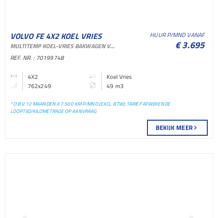
VOLVO FE 4X2 KOEL VRIES
HUUR P/MND VANAF
€ 3.695
MULTITEMP KOEL-VRIES BAKWAGEN VOOR VERHUUR EN SHORTLEASE
BAKWAGEN KOEL VRIES
REF. NR. : 70199748
BAKWAGEN
4X2
Koel Vries
762x249
49 m3
* O.B.V. 12 MAANDEN A 7.500 KM P/MND (EXCL. BTW); TARIEF AFWIJKENDE
LOOPTIJD/KILOMETRAGE OP AANVRAAG
BEKIJK MEER