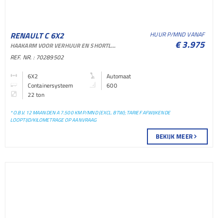
RENAULT C 6X2
HUUR P/MND VANAF
€ 3.975
HAAKARM VOOR VERHUUR EN SHORTLEASE
CONTAINERSYSTEEM
REF. NR. : 70289502
CONTAINERSYSTEEM
6X2
Automaat
Containersysteem
600
BAKWAGEN
22 ton
* O.B.V. 12 MAANDEN A 7.500 KM P/MND (EXCL. BTW); TARIEF AFWIJKENDE
LOOPTIJD/KILOMETRAGE OP AANVRAAG
BEKIJK MEER