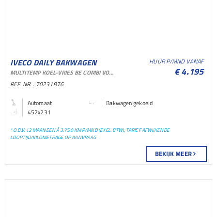
IVECO DAILY BAKWAGEN
HUUR P/MND VANAF
€ 4.195
MULTITEMP KOEL-VRIES BE COMBI VOOR VERHUUR EN SHORTLEASE
GEKOELD BAKWAGEN
REF. NR. : 70231876
GEKOELD LICHTE
Automaat
Bakwagen gekoeld
452x231
BEDRIJFSAUTO
* O.B.V. 12 MAANDEN À 3.750 KM P/MND (EXCL. BTW); TARIEF AFWIJKENDE
LOOPTIJD/KILOMETRAGE OP AANVRAAG
BEKIJK MEER