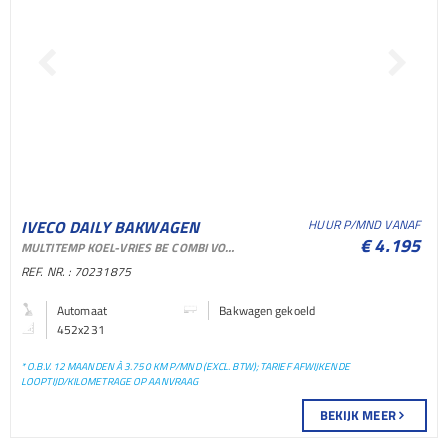
IVECO DAILY BAKWAGEN
HUUR P/MND VANAF
€ 4.195
MULTITEMP KOEL-VRIES BE COMBI VOOR VERHUUR EN SHORTLEASE
GEKOELD BAKWAGEN
REF. NR. : 70231875
GEKOELD LICHTE
Automaat
Bakwagen gekoeld
452x231
BEDRIJFSAUTO
* O.B.V. 12 MAANDEN À 3.750 KM P/MND (EXCL. BTW); TARIEF AFWIJKENDE
LOOPTIJD/KILOMETRAGE OP AANVRAAG
BEKIJK MEER