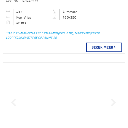
REF. NR. : 70300398
BAKWAGEN
4X2
Automaat
Koel Vries
760x250
46 m3
* O.B.V. 12 MAANDEN A 7.500 KM P/MND (EXCL. BTW); TARIEF AFWIJKENDE
LOOPTIJD/KILOMETRAGE OP AANVRAAG
BEKIJK MEER