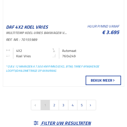
DAF 4X2 KOEL VRIES
HUUR P/MND VANAF
€ 3.695
MULTITEMP KOEL-VRIES BAKWAGEN VOOR VERHUUR EN SHORTLEASE
BAKWAGEN KOEL VRIES
REF. NR. : 70155989
BAKWAGEN
4X2
Automaat
Koel Vries
760x249
* O.B.V. 12 MAANDEN A 7.500 KM P/MND (EXCL. BTW); TARIEF AFWIJKENDE
LOOPTIJD/KILOMETRAGE OP AANVRAAG
BEKIJK MEER
1
2
3
4
5
FILTER UW RESULTATEN