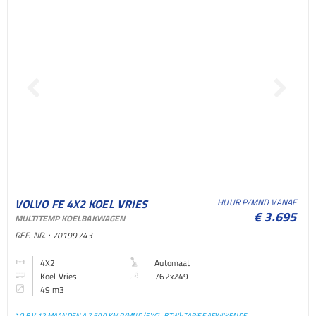
VOLVO FE 4X2 KOEL VRIES
HUUR P/MND VANAF
€ 3.695
MULTITEMP KOELBAKWAGEN
BAKWAGEN KOEL VRIES
REF. NR. : 70199743
BAKWAGEN
4X2
Automaat
Koel Vries
762x249
49 m3
* O.B.V. 12 MAANDEN A 7.500 KM P/MND (EXCL. BTW); TARIEF AFWIJKENDE