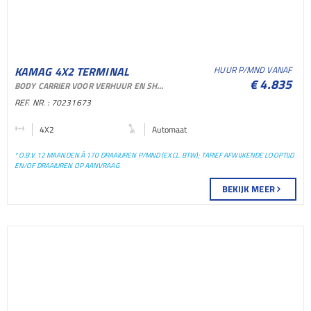
KAMAG 4X2 TERMINAL
HUUR P/MND VANAF
€ 4.835
BODY CARRIER VOOR VERHUUR EN SHORTLEASE
TREKKER TERMINAL
REF. NR. : 70231673
TREKKER
4X2
Automaat
* O.B.V. 12 MAANDEN À 170 DRAAIUREN P/MND (EXCL. BTW); TARIEF AFWIJKENDE LOOPTIJD
EN/OF DRAAIUREN OP AANVRAAG
BEKIJK MEER