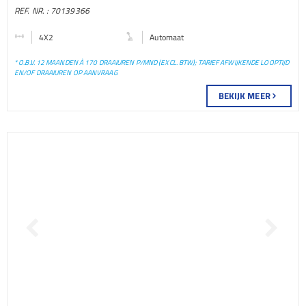
TERMINAL TREKKER
REF. NR. : 70139366
TERMINAL TREKKER
4X2
Automaat
* O.B.V. 12 MAANDEN À 170 DRAAIUREN P/MND (EXCL. BTW); TARIEF AFWIJKENDE LOOPTIJD
EN/OF DRAAIUREN OP AANVRAAG
BEKIJK MEER