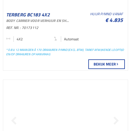
TERBERG BC183 4X2
HUUR P/MND VANAF
€ 4.835
BODY CARRIER VOOR VERHUUR EN SHORTLEASE
TERMINAL TREKKER
REF. NR. : 70173112
TERMINAL TREKKER
4X2
Automaat
* O.B.V. 12 MAANDEN À 170 DRAAIUREN P/MND (EXCL. BTW); TARIEF AFWIJKENDE LOOPTIJD
EN/OF DRAAIUREN OP AANVRAAG
BEKIJK MEER