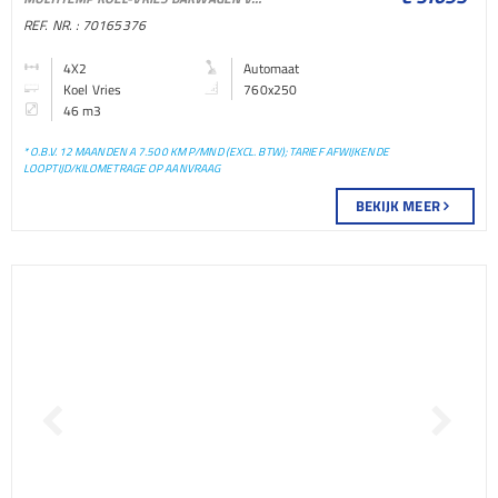
BAKWAGEN KOEL VRIES
REF. NR. : 70165376
BAKWAGEN
4X2
Automaat
Koel Vries
760x250
46 m3
* O.B.V. 12 MAANDEN A 7.500 KM P/MND (EXCL. BTW); TARIEF AFWIJKENDE
LOOPTIJD/KILOMETRAGE OP AANVRAAG
BEKIJK MEER