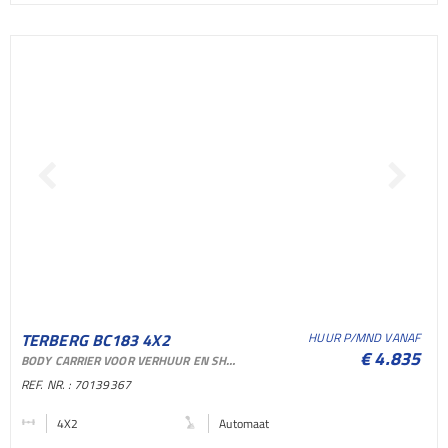
TERBERG BC183 4X2
HUUR P/MND VANAF
€ 4.835
BODY CARRIER VOOR VERHUUR EN SHORTLEASE
TERMINAL TREKKER
REF. NR. : 70139367
TERMINAL TREKKER
4X2
Automaat