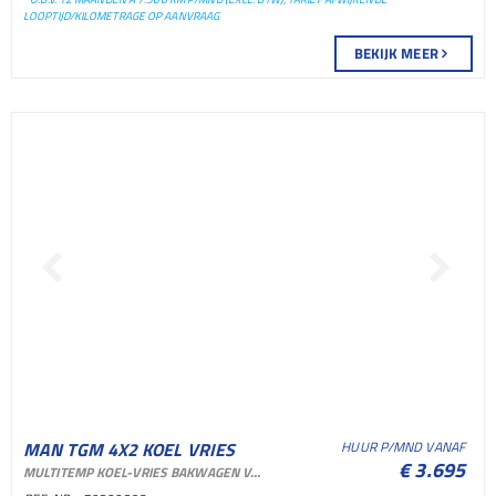
LOOPTIJD/KILOMETRAGE OP AANVRAAG
BEKIJK MEER
MAN TGM 4X2 KOEL VRIES
HUUR P/MND VANAF
€ 3.695
MULTITEMP KOEL-VRIES BAKWAGEN VOOR VERHUUR EN SHORTLEASE
BAKWAGEN KOEL VRIES