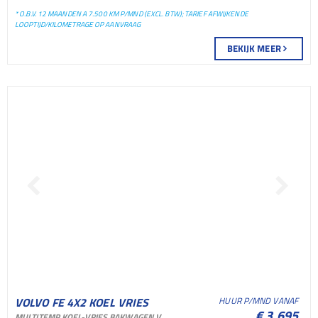
* O.B.V. 12 MAANDEN A 7.500 KM P/MND (EXCL. BTW); TARIEF AFWIJKENDE
LOOPTIJD/KILOMETRAGE OP AANVRAAG
BEKIJK MEER
VOLVO FE 4X2 KOEL VRIES
HUUR P/MND VANAF
€ 3.695
MULTITEMP KOEL-VRIES BAKWAGEN VOOR VERHUUR EN SHORTLEASE