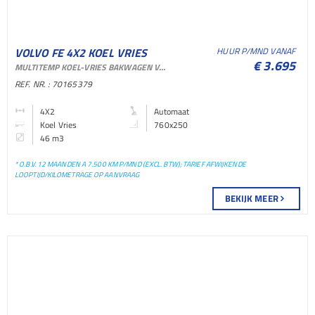
VOLVO FE 4X2 KOEL VRIES
HUUR P/MND VANAF
€ 3.695
MULTITEMP KOEL-VRIES BAKWAGEN VOOR VERHUUR EN SHORTLEASE
BAKWAGEN KOEL VRIES
REF. NR. : 70165379
BAKWAGEN
4X2
Automaat
Koel Vries
760x250
46 m3
* O.B.V. 12 MAANDEN A 7.500 KM P/MND (EXCL. BTW); TARIEF AFWIJKENDE
LOOPTIJD/KILOMETRAGE OP AANVRAAG
BEKIJK MEER