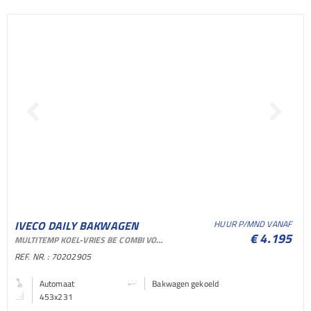
IVECO DAILY BAKWAGEN
HUUR P/MND VANAF
€ 4.195
MULTITEMP KOEL-VRIES BE COMBI VOOR VERHUUR EN SHORTLEASE
GEKOELD BAKWAGEN
REF. NR. : 70202905
GEKOELD LICHTE
Automaat
Bakwagen gekoeld
453x231
BEDRIJFSAUTO