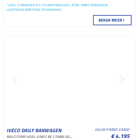
* O.B.V. 12 MAANDEN À 3.750 KM P/MND (EXCL. BTW); TARIEF AFWIJKENDE
LOOPTIJD/KILOMETRAGE OP AANVRAAG
BEKIJK MEER
IVECO DAILY BAKWAGEN
HUUR P/MND VANAF
€ 4.195
MULTITEMP KOEL-VRIES BE COMBI VOOR VERHUUR EN SHORTLEASE