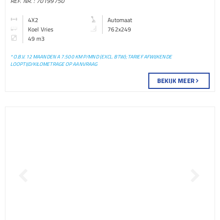
REF. NR. : 70199750
BAKWAGEN
4X2
Automaat
Koel Vries
762x249
49 m3
* O.B.V. 12 MAANDEN A 7.500 KM P/MND (EXCL. BTW); TARIEF AFWIJKENDE
LOOPTIJD/KILOMETRAGE OP AANVRAAG
BEKIJK MEER