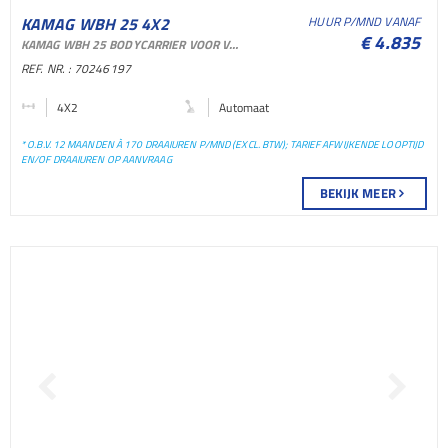
KAMAG WBH 25 4X2
HUUR P/MND VANAF
€ 4.835
KAMAG WBH 25 BODYCARRIER VOOR VERHUUR EN SHORTLASE
TERMINAL TREKKER
REF. NR. : 70246197
TERMINAL TREKKER
4X2
Automaat
* O.B.V. 12 MAANDEN À 170 DRAAIUREN P/MND (EXCL. BTW); TARIEF AFWIJKENDE LOOPTIJD
EN/OF DRAAIUREN OP AANVRAAG
BEKIJK MEER