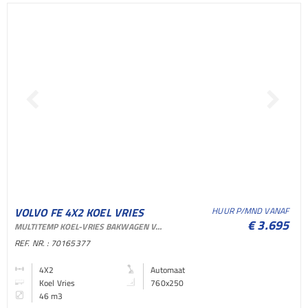
VOLVO FE 4X2 KOEL VRIES
HUUR P/MND VANAF
€ 3.695
MULTITEMP KOEL-VRIES BAKWAGEN VOOR VERHUUR EN SHORTLEASE
BAKWAGEN KOEL VRIES
REF. NR. : 70165377
BAKWAGEN
4X2
Automaat
Koel Vries
760x250
46 m3