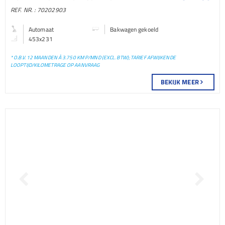
GEKOELD BAKWAGEN
REF. NR. : 70202903
GEKOELD LICHTE
Automaat
Bakwagen gekoeld
453x231
BEDRIJFSAUTO
* O.B.V. 12 MAANDEN À 3.750 KM P/MND (EXCL. BTW); TARIEF AFWIJKENDE
LOOPTIJD/KILOMETRAGE OP AANVRAAG
BEKIJK MEER