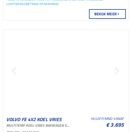
LOOPTIJD/KILOMETRAGE OP AANVRAAG
BEKIJK MEER
VOLVO FE 4X2 KOEL VRIES
HUUR P/MND VANAF
€ 3.695
MULTITEMP KOEL-VRIES BAKWAGEN VOOR VERHUUR EN SHORTLEASE
BAKWAGEN KOEL VRIES