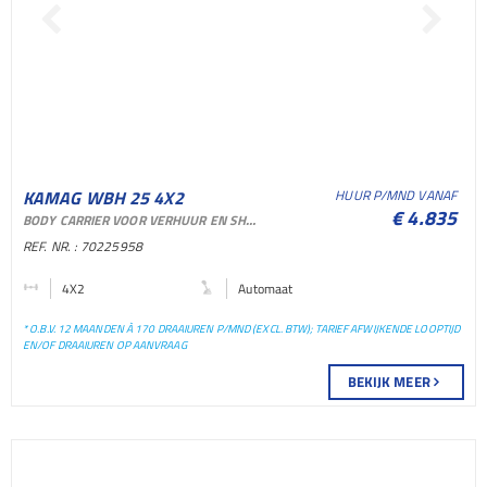
KAMAG WBH 25 4X2
HUUR P/MND VANAF
€ 4.835
BODY CARRIER VOOR VERHUUR EN SHORTLEASE
TERMINAL TREKKER
REF. NR. : 70225958
TERMINAL TREKKER
4X2
Automaat
* O.B.V. 12 MAANDEN À 170 DRAAIUREN P/MND (EXCL. BTW); TARIEF AFWIJKENDE LOOPTIJD
EN/OF DRAAIUREN OP AANVRAAG
BEKIJK MEER