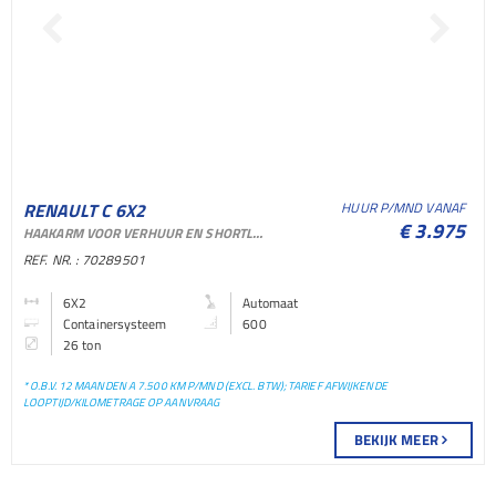
RENAULT C 6X2
HUUR P/MND VANAF
€ 3.975
HAAKARM VOOR VERHUUR EN SHORTLEASE
CONTAINERSYSTEEM
REF. NR. : 70289501
CONTAINERSYSTEEM
6X2
Automaat
Containersysteem
600
BAKWAGEN
26 ton
* O.B.V. 12 MAANDEN A 7.500 KM P/MND (EXCL. BTW); TARIEF AFWIJKENDE
LOOPTIJD/KILOMETRAGE OP AANVRAAG
BEKIJK MEER