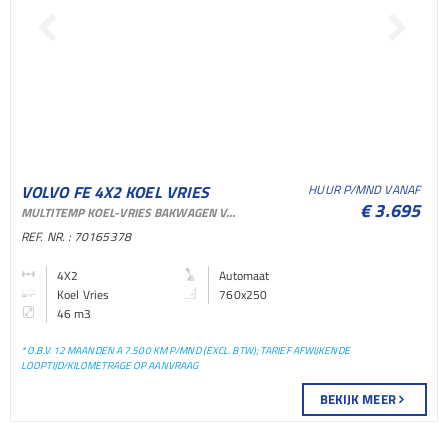
VOLVO FE 4X2 KOEL VRIES
HUUR P/MND VANAF
€ 3.695
MULTITEMP KOEL-VRIES BAKWAGEN VOOR VERHUUR EN SHORTLEASE
BAKWAGEN KOEL VRIES
REF. NR. : 70165378
BAKWAGEN
4X2
Automaat
Koel Vries
760x250
46 m3
* O.B.V. 12 MAANDEN A 7.500 KM P/MND (EXCL. BTW); TARIEF AFWIJKENDE
LOOPTIJD/KILOMETRAGE OP AANVRAAG
BEKIJK MEER