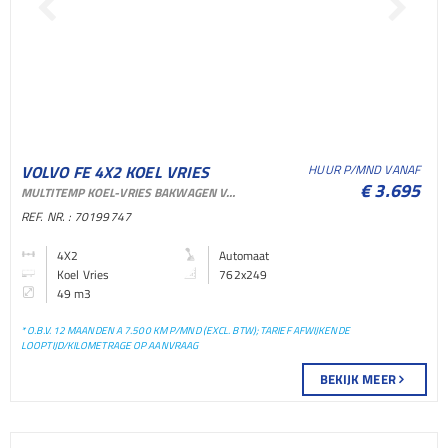
VOLVO FE 4X2 KOEL VRIES
HUUR P/MND VANAF
€ 3.695
MULTITEMP KOEL-VRIES BAKWAGEN VOOR VERHUUR EN SHORTLEASE
BAKWAGEN KOEL VRIES
REF. NR. : 70199747
BAKWAGEN
4X2
Automaat
Koel Vries
762x249
49 m3
* O.B.V. 12 MAANDEN A 7.500 KM P/MND (EXCL. BTW); TARIEF AFWIJKENDE
LOOPTIJD/KILOMETRAGE OP AANVRAAG
BEKIJK MEER