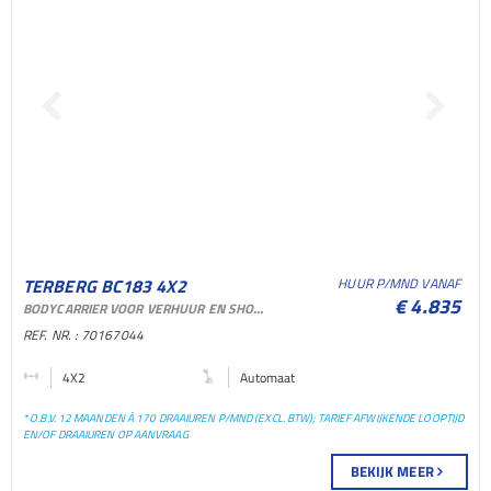
TERBERG BC183 4X2
HUUR P/MND VANAF
€ 4.835
BODYCARRIER VOOR VERHUUR EN SHORTLEASE
TERMINAL TREKKER
REF. NR. : 70167044
TERMINAL TREKKER
4X2
Automaat
* O.B.V. 12 MAANDEN À 170 DRAAIUREN P/MND (EXCL. BTW); TARIEF AFWIJKENDE LOOPTIJD
EN/OF DRAAIUREN OP AANVRAAG
BEKIJK MEER