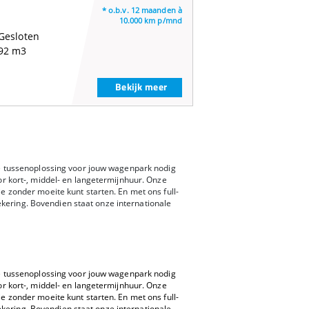
* o.b.v. 12 maanden à
10.000 km p/mnd
Gesloten
92 m3
Bekijk meer
ele tussenoplossing voor jouw wagenpark nodig
oor kort-, middel- en langetermijnhuur. Onze
je zonder moeite kunt starten. En met ons full-
kering. Bovendien staat onze internationale
ele tussenoplossing voor jouw wagenpark nodig
oor kort-, middel- en langetermijnhuur. Onze
je zonder moeite kunt starten. En met ons full-
kering. Bovendien staat onze internationale