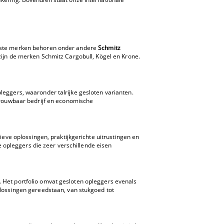
ndste merken behoren onder andere
Schmitz
zijn de merken Schmitz Cargobull, Kögel en Krone.
leggers, waaronder talrijke gesloten varianten.
etrouwbaar bedrijf en economische
ieve oplossingen, praktijkgerichte uitrustingen en
ge opleggers die zeer verschillende eisen
 Het portfolio omvat gesloten opleggers evenals
plossingen gereedstaan, van stukgoed tot