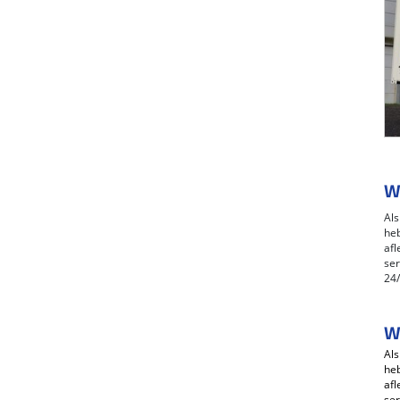
W
Als
heb
afl
ser
24/
W
Als
heb
afl
ser