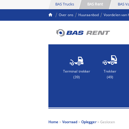
BAS Trucks
BAS Rent
BAS V
Over ons
Huuraanbod
Voordelen van 
Terminal trekker
Trekker
(39)
(49)
Home
>
Voorraad
>
Oplegger
>
Gesloten