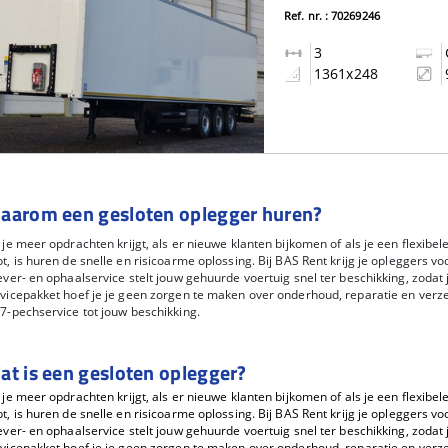
Ref. nr. : 70269246
3
1361x248
aarom een gesloten oplegger huren?
 je meer opdrachten krijgt, als er nieuwe klanten bijkomen of als je een flexib
t, is huren de snelle en risicoarme oplossing. Bij BAS Rent krijg je opleggers v
ever- en ophaalservice stelt jouw gehuurde voertuig snel ter beschikking, zodat 
vicepakket hoef je je geen zorgen te maken over onderhoud, reparatie en verze
7-pechservice tot jouw beschikking.
at is een gesloten oplegger?
 je meer opdrachten krijgt, als er nieuwe klanten bijkomen of als je een flexib
t, is huren de snelle en risicoarme oplossing. Bij BAS Rent krijg je opleggers v
ever- en ophaalservice stelt jouw gehuurde voertuig snel ter beschikking, zodat 
vicepakket hoef je je geen zorgen te maken over onderhoud, reparatie en verze