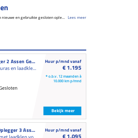
ren
Wil je flexibel een gesloten oplegger huren? Bij BAS Rent staat een grote keuze aan nieuwe en gebruikte gesloten opleggers tot jouw beschikking. Een gesloten oplegger is een gesloten oplegger met vaste wanden en dak. Tot de bekendste gesloten opleggermerken behoren onder andere Schmitz Cargobull, Kögel, Krone, Knapen, Wielton, Kässbohrer en Kraker. Vind je online niet wat je zoekt? Neem contact met ons op, we vinden de passende oplossing voor je.
Lees meer
Krone Gesloten Oplegger 2 Assen Gesloten Oplegger
Huur p/mnd vanaf
€ 1.195
Gesloten trailer met stuuras en laadklep voor verhuur en shortlease
* o.b.v. 12 maanden à
10.000 km p/mnd
Gesloten
Bekijk meer
Kässbohrer Gesloten Oplegger 3 Assen Gesloten Oplegger
Huur p/mnd vanaf
€ 1.095
Gesloten kasten trailer met laadklep voor verhuur en short lease