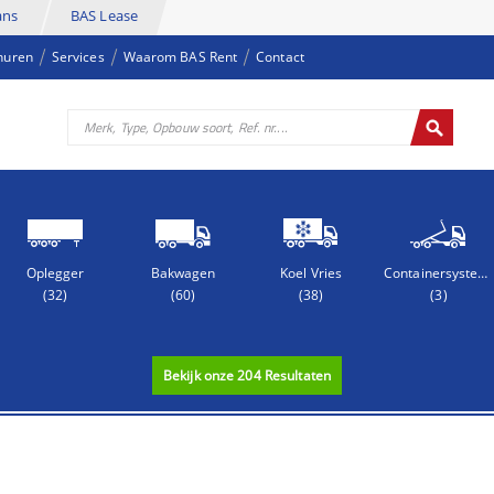
ans
BAS Lease
huren
Services
Waarom BAS Rent
Contact
Oplegger
Bakwagen
Koel Vries
Containersysteem
(32)
(60)
(38)
(3)
Bekijk onze
204
Resultaten