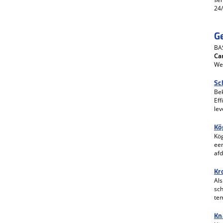
24/
G
BA
Ca
We 
Sc
Bek
Eff
lev
Kö
Kög
een
af
Kr
Als
sch
te
Kn