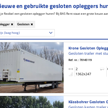
ieuwe en gebruikte gesloten opleggers hu
plegger
Gesloten
ijs (laag-hoog)
Ref. nr. : 70145119
2
1362x247