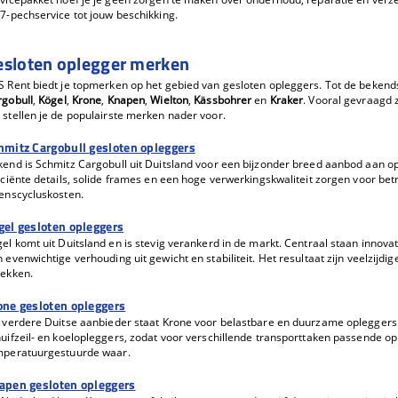
7-pechservice tot jouw beschikking.
esloten oplegger merken
S Rent biedt je topmerken op het gebied van gesloten opleggers. Tot de beke
rgobull
,
Kögel
,
Krone
,
Knapen
,
Wielton
,
Kässbohrer
en
Kraker
. Vooral gevraagd 
stellen je de populairste merken nader voor.
hmitz Cargobull gesloten opleggers
end is Schmitz Cargobull uit Duitsland voor een bijzonder breed aanbod aan op
iciënte details, solide frames en een hoge verwerkingskwaliteit zorgen voor b
enscycluskosten.
gel gesloten opleggers
el komt uit Duitsland en is stevig verankerd in de markt. Centraal staan innovat
 evenwichtige verhouding uit gewicht en stabiliteit. Het resultaat zijn veelzijdi
dekken.
one gesloten opleggers
 verdere Duitse aanbieder staat Krone voor belastbare en duurzame opleggers.
uifzeil- en koelopleggers, zodat voor verschillende transporttaken passende o
mperatuurgestuurde waar.
apen gesloten opleggers