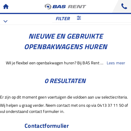
FILTER
NIEUWE EN GEBRUIKTE
OPENBAKWAGENS HUREN
Wil je flexibel een openbakwagen huren? Bij BAS Rent staat een grote keuze aan nieuwe en gebruikte openbakwagens tot jouw beschikking. Een openbakwagen is een veelzijdig voertuig met open laadvlak, geschikt voor het transport van producten en materialen met overgrote afmetingen. Tot de bekendste bakwagenmerken behoren onder andere DAF, Volvo, Mercedes-Benz, MAN, Scania, Iveco en Renault Trucks. Vind je online niet wat je zoekt? Neem contact met ons op, we vinden de passende oplossing voor je.
Lees meer
0 RESULTATEN
Er zijn op dit moment geen voertuigen die voldoen aan uw selectiecriteria.
Wij helpen u graag verder. Neem contact met ons op via 0413 37 11 50 of
vul onderstaand contact formulier in.
Contactformulier