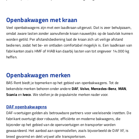
Openbakwagen met kraan
Veel openbakwagens zijn met een laadkraan uitgerust. Dat is zeer behulpzaam,
omdat zware lasten zonder aanvullende kraan nauwelijks op de laadvlak kunnen
worden getild. Per afstandsbediening laat de kraan zich uit veilige afstand
bedienen, zodat het be- en ontladen comfortabel mogelijk is. Een laadkraan van
fabrikanten zoals HMF of HIAB kan daarbij lasten van tot ongeveer 14.000 kg
heffen.
Openbakwagen merken
BAS Rent biedt je topmerken op het gebied van openbakwagens. Tot de
bekendste merken behoren onder andere
DAF
,
Volvo
,
Mercedes-Benz
,
MAN
,
Scania
en
Iveco
. We stellen je de populairste merken nader voor.
DAF openbakwagens
DAF-voertuigen gelden als betrouwbare partners voor veeleisende inzetten. De
fabrikant overtuigt door robuuste, efficiënte en moderne bakwagens, die
bijzonder op het gebied van de openvoertuigen en transporter worden
gewaardeerd. Het aanbod aan openmodellen, zoals bijvoorbeeld de DAF XF, is
breed gevormd en dekt vrijwel alle transporteisen.