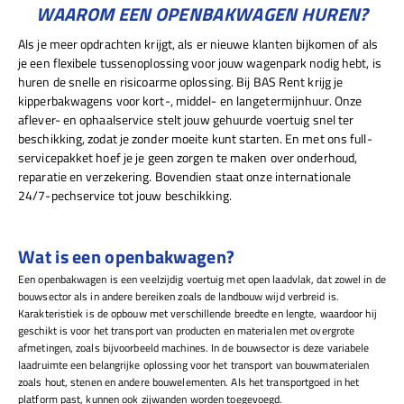
WAAROM EEN OPENBAKWAGEN HUREN?
Als je meer opdrachten krijgt, als er nieuwe klanten bijkomen of als
je een flexibele tussenoplossing voor jouw wagenpark nodig hebt, is
huren de snelle en risicoarme oplossing. Bij BAS Rent krijg je
kipperbakwagens voor kort-, middel- en langetermijnhuur. Onze
aflever- en ophaalservice stelt jouw gehuurde voertuig snel ter
beschikking, zodat je zonder moeite kunt starten. En met ons full-
servicepakket hoef je je geen zorgen te maken over onderhoud,
reparatie en verzekering. Bovendien staat onze internationale
24/7-pechservice tot jouw beschikking.
Wat is een openbakwagen?
Een openbakwagen is een veelzijdig voertuig met open laadvlak, dat zowel in de
bouwsector als in andere bereiken zoals de landbouw wijd verbreid is.
Karakteristiek is de opbouw met verschillende breedte en lengte, waardoor hij
geschikt is voor het transport van producten en materialen met overgrote
afmetingen, zoals bijvoorbeeld machines. In de bouwsector is deze variabele
laadruimte een belangrijke oplossing voor het transport van bouwmaterialen
zoals hout, stenen en andere bouwelementen. Als het transportgoed in het
platform past, kunnen ook zijwanden worden toegevoegd.