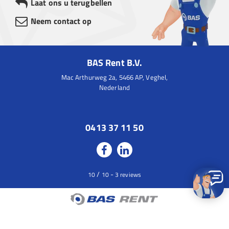
Laat ons u terugbellen
Neem contact op
BAS Rent B.V.
Mac Arthurweg 2a, 5466 AP, Veghel,
Nederland
0413 37 11 50
/
-
10
10
3
reviews