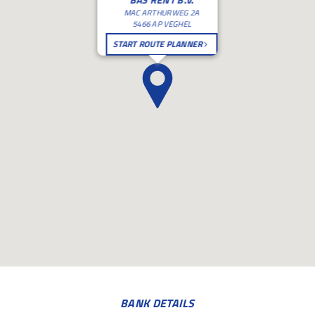
MAC ARTHURWEG 2A
5466 AP VEGHEL
START ROUTE PLANNER
BANK DETAILS